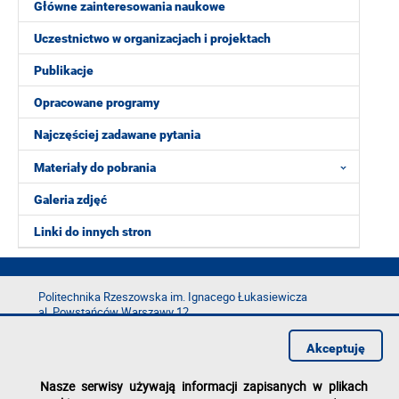
Główne zainteresowania naukowe
Uczestnictwo w organizacjach i projektach
Publikacje
Opracowane programy
Najczęściej zadawane pytania
Materiały do pobrania
Galeria zdjęć
Linki do innych stron
Politechnika Rzeszowska im. Ignacego Łukasiewicza
al. Powstańców Warszawy 12
35-029 Rzeszów
Akceptuję
tel.: +48 17 865 11 00
fax: +48 17 854 12 60
Nasze serwisy używają informacji zapisanych w plikach
e-mail:
kancelaria@prz.edu.pl