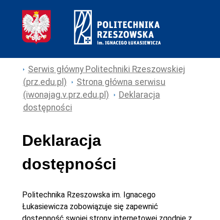
Serwis główny Politechniki Rzeszowskiej
(prz.edu.pl)
Strona główna serwisu
(iwonajag.v.prz.edu.pl)
Deklaracja
dostępności
Deklaracja
dostępności
Politechnika Rzeszowska im. Ignacego
Łukasiewicza
zobowiązuje się zapewnić
dostępność swojej
strony internetowej
zgodnie z