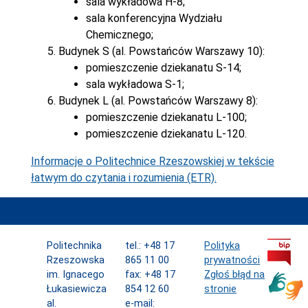
sala wykładowa H-8;
sala konferencyjna Wydziału
Chemicznego;
Budynek S (al. Powstańców Warszawy 10):
pomieszczenie dziekanatu S-14;
sala wykładowa S-1;
Budynek L (al. Powstańców Warszawy 8):
pomieszczenie dziekanatu L-100;
pomieszczenie dziekanatu L-120.
Informacje o Politechnice Rzeszowskiej w tekście
łatwym do czytania i rozumienia (ETR).
Politechnika
tel.: +48 17
Polityka
Rzeszowska
865 11 00
prywatności
im. Ignacego
fax: +48 17
Zgłoś błąd na
Łukasiewicza
854 12 60
stronie
al.
e-mail: